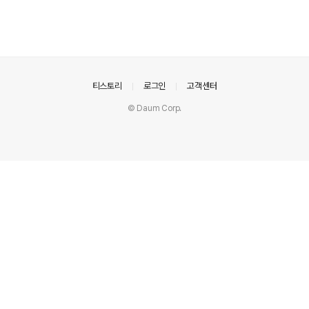
의안내
티스토리
로그인
고객센터
© Daum Corp.